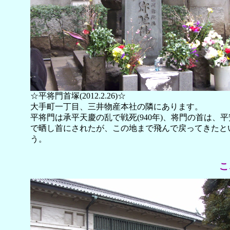
☆平将門首塚(2012.2.26)☆
大手町一丁目、三井物産本社の隣にあります。
平将門は承平天慶の乱で戦死(940年)、将門の首は、
で晒し首にされたが、この地まで飛んで戻ってきたと
う。
こ