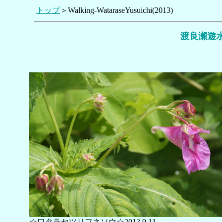
トップ
＞Walking-WataraseYusuichi(2013)
渡良瀬遊
☆ワタラセツリフネソウ☆2013.9.11