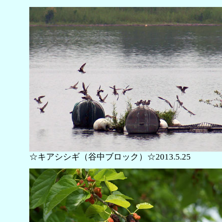
☆キアシシギ（谷中ブロック）☆2013.5.25